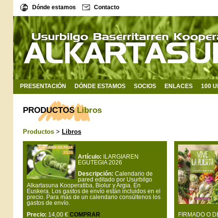
Dónde estamos
Contacto
PRESENTACIÓN
DÓNDE ESTAMOS
SOCIOS
ENLACES
100 
PRODUCTOS
Libros
Productos
>
Libros
Artículo:
ILARGIAREN
EGUTEGIA 2026
Descripción:
Calendario de
pared editado por Usurbilgo
Alkartasuna Kooperatiba, Biolur y Argia. En
Euskera. Los gastos de envío están incluidos en el
precio. Para más de un calendario consúltenos los
gastos de envío.
Precio:
14,00 €
COMPRAR
FIRMADO O D