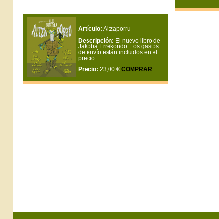
Artículo:
Altzaporru
Descripción:
El nuevo libro de
Jakoba Errekondo. Los gastos
de envío están incluidos en el
precio.
Precio:
23,00 €
COMPRAR