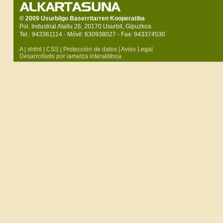
© 2009 Usurbilgo Baserritarren Kooperatiba
Pol. Industrial Atallu 26, 20170 Usurbil, Gipuzkoa
Tel.: 943361114 - Móvil: 630938027 - Fax: 943374530
A
|
xhtml
|
CSS
|
Protección de datos
|
Aviso Legal
Desarrollado por iametza interaktiboa