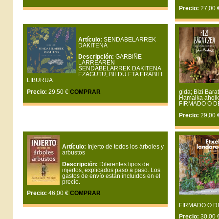
Precio:
27,00 
Artículo:
SENDABELARREK
DAKITENA
Descripción:
GARBIÑE
LARREAREN
SENDABELARREK DAKITENA
EZAGUTU, BILDU ETA ERABILI
LIBURUA
Precio:
29,50 €
COMPRAR
gida; Bizi Bara
Hamaika aholku
FIRMADO O D
Precio:
29,00 
Artículo:
Injerto de todos los árboles y
arbustos
Descripción:
Diferentes tipos de
injertos, explicados paso a paso. Los
gastos de envío están incluidos en el
precio.
Precio:
46,00 €
COMPRAR
FIRMADO O D
Precio:
30,00 